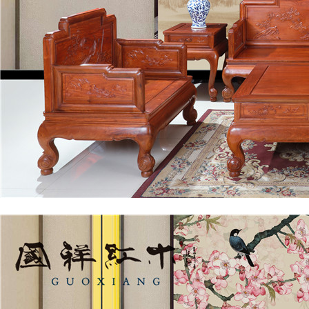
客厅系列
国祥红木-沙发