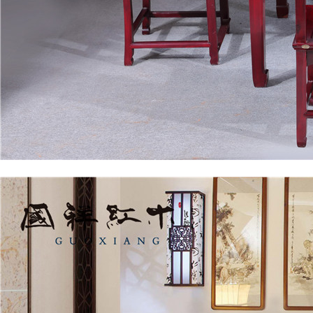
餐厅系列
国祥红木-餐桌