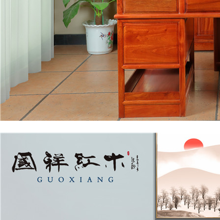
书房系列
国祥红木-书桌+书柜