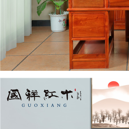
书房系列
国祥红木-书桌+书柜