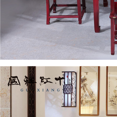
餐厅系列
国祥红木-餐桌