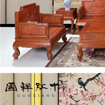
客厅系列
国祥红木-沙发