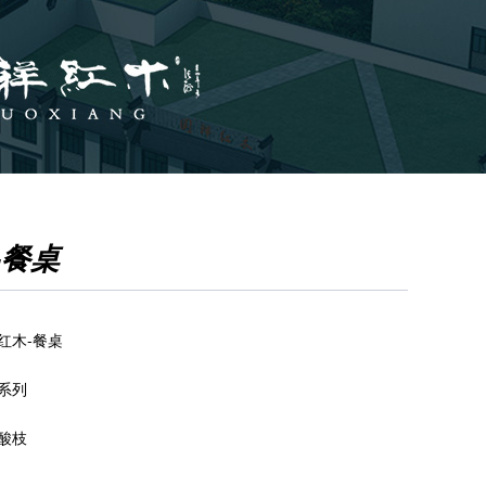
-餐桌
红木-餐桌
系列
酸枝