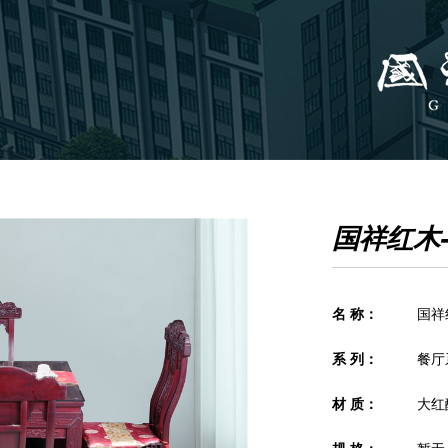
国祥红木
名 称：
国祥
系 列：
餐厅
材 质：
大红