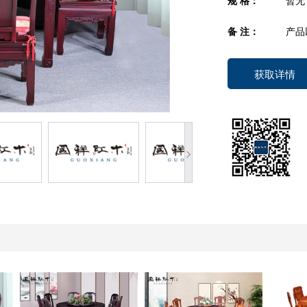
规 格：
暂无
备 注：
产品
获取详情